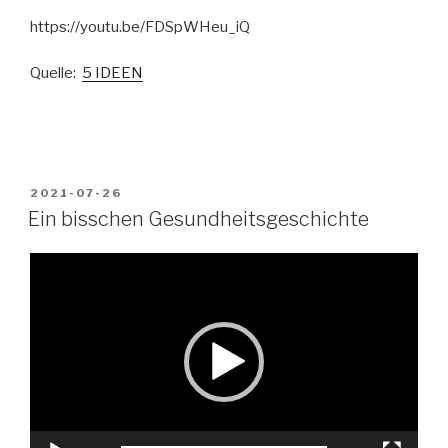
https://youtu.be/FDSpWHeu_iQ
Quelle:
5 IDEEN
VERÖFFENTLICHT
2021-07-26
AM
Ein bisschen Gesundheitsgeschichte
Video-
Player