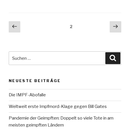
Beitragsnavigation
Vorherige
Näch
Seite
2
Seite
Seit
Suche
Suche
nach:
NEUESTE BEITRÄGE
Die IMPF-Abofalle
Weltweit erste Impfmord-Klage gegen Bill Gates
Pandemie der Geimpften: Doppelt so viele Tote in am
meisten geimpften Ländern