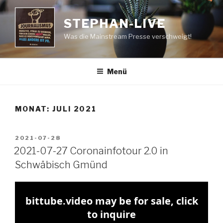
Zum
Inhalt
STEPHAN-LIVE
springen
Was die Mainstream Presse verschweigt!
Menü
MONAT:
JULI 2021
VERÖFFENTLICHT
2021-07-28
AM
2021-07-27 Coronainfotour 2.0 in
Schwäbisch Gmünd