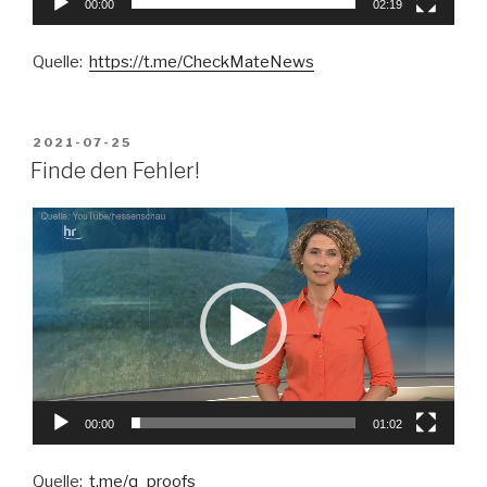
00:00
02:19
Quelle:
https://t.me/CheckMateNews
VERÖFFENTLICHT
2021-07-25
AM
Finde den Fehler!
Video-
Player
00:00
01:02
Quelle:
t.me/q_proofs