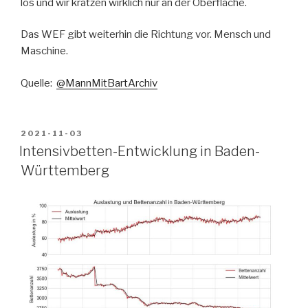
los und wir kratzen wirklich nur an der Oberfläche.
Das WEF gibt weiterhin die Richtung vor. Mensch und
Maschine.
Quelle:
@MannMitBartArchiv
VERÖFFENTLICHT
2021-11-03
AM
Intensivbetten-Entwicklung in Baden-
Württemberg