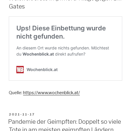
Gates
Quelle:
https://www.wochenblick.at/
VERÖFFENTLICHT
2021-11-17
AM
Pandemie der Geimpften: Doppelt so viele
Tote in am meisten geimpften Ländern