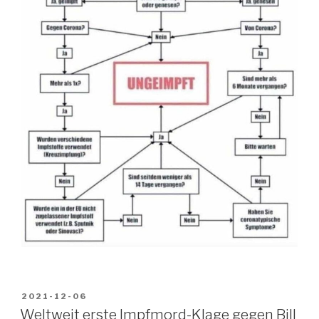
VERÖFFENTLICHT
2021-12-06
AM
Weltweit erste Impfmord-Klage gegen Bill