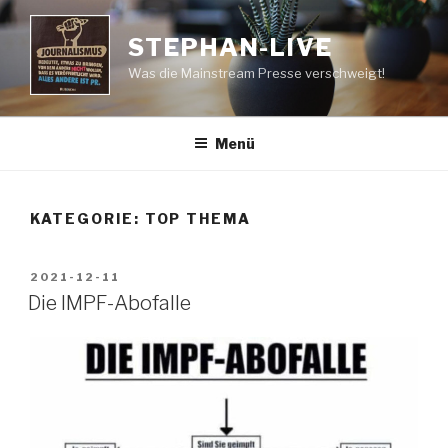
Zum
Inhalt
STEPHAN-LIVE
springen
Was die Mainstream Presse verschweigt!
Menü
KATEGORIE:
TOP THEMA
VERÖFFENTLICHT
2021-12-11
AM
Die IMPF-Abofalle