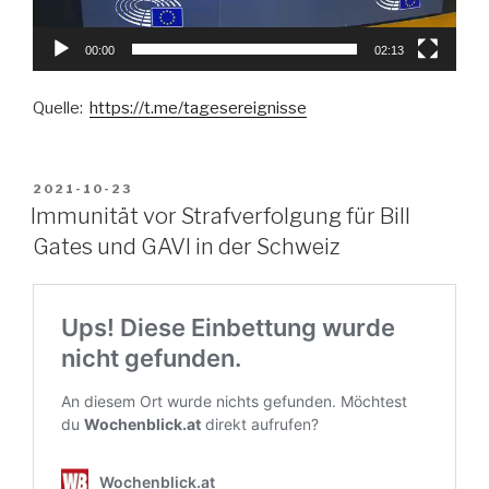
00:00
02:13
Quelle:
https://t.me/tagesereignisse
VERÖFFENTLICHT
2021-10-23
AM
Immunität vor Strafverfolgung für Bill
Gates und GAVI in der Schweiz