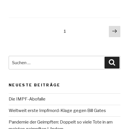
Beitragsnavigation
Näch
Seite
1
Seit
Suche
Suche
nach:
NEUESTE BEITRÄGE
Die IMPF-Abofalle
Weltweit erste Impfmord-Klage gegen Bill Gates
Pandemie der Geimpften: Doppelt so viele Tote in am