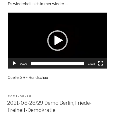
Es wiederholt sich immer wieder …
Video-
Player
00:00
14:02
Quelle: SRF Rundschau
VERÖFFENTLICHT
2021-08-28
AM
2021-08-28/29 Demo Berlin, Friede-
Freiheit-Demokratie