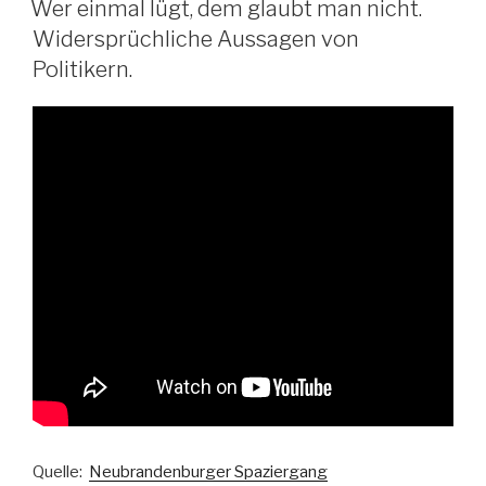
Wer einmal lügt, dem glaubt man nicht.
Widersprüchliche Aussagen von
Politikern.
Quelle:
Neubrandenburger Spaziergang