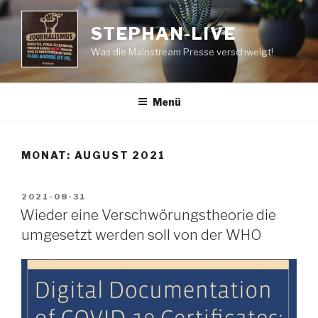
Zum
Inhalt
STEPHAN-LIVE
springen
Was die Mainstream Presse verschweigt!
Menü
MONAT:
AUGUST 2021
VERÖFFENTLICHT
2021-08-31
AM
Wieder eine Verschwörungstheorie die
umgesetzt werden soll von der WHO