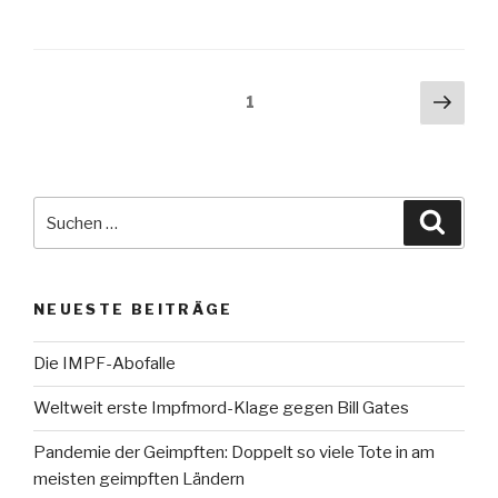
Beitragsnavigation
Näch
Seite
1
Seit
Suche
Suche
nach:
NEUESTE BEITRÄGE
Die IMPF-Abofalle
Weltweit erste Impfmord-Klage gegen Bill Gates
Pandemie der Geimpften: Doppelt so viele Tote in am
meisten geimpften Ländern