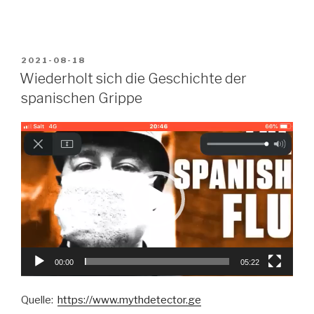
VERÖFFENTLICHT
2021-08-18
AM
Wiederholt sich die Geschichte der
spanischen Grippe
Video-
Player
00:00
05:22
Quelle:
https://www.mythdetector.ge