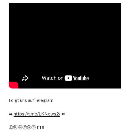
Folgt uns auf Telegram
➡️
https://t.me/LKNews2/
⬅️
ⓁⓀ Ⓝⓔⓦⓢ ⬆️⬆️⬆️