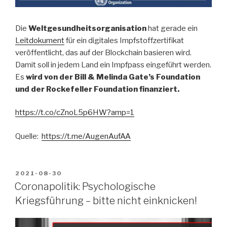
Die
Weltgesundheitsorganisation
hat gerade ein
Leitdokument
für ein digitales Impfstoffzertifikat
veröffentlicht, das auf der Blockchain basieren wird.
Damit soll in jedem Land ein Impfpass eingeführt werden.
Es
wird von der Bill & Melinda Gate’s Foundation
und der Rockefeller Foundation finanziert.
https://t.co/cZnoL5p6HW?amp=1
Quelle:
https://t.me/AugenAufAA
VERÖFFENTLICHT
2021-08-30
AM
Coronapolitik: Psychologische
Kriegsführung – bitte nicht einknicken!