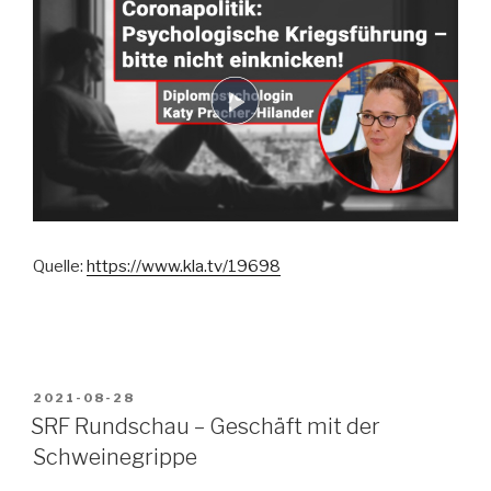
Quelle:
https://www.kla.tv/19698
VERÖFFENTLICHT
2021-08-28
AM
SRF Rundschau – Geschäft mit der
Schweinegrippe