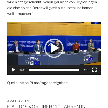
wird nicht geschenkt. Schon gar nicht von Regierungen,
die eine solche Bereitwilligkeit ausnutzen und immer
weitermachen.“
Video-
Player
00:00
02:13
Quelle:
https://t.me/tagesereignisse
VERÖFFENTLICHT
2021-10-14
AM
E-AUTOS VOR ÜBER 110 JAHREN IN