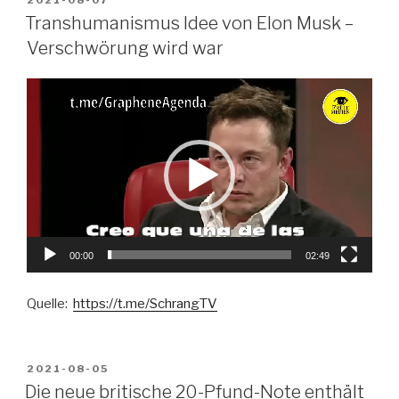
2021-08-07
AM
Transhumanismus Idee von Elon Musk –
Verschwörung wird war
Video-
Player
00:00
02:49
Quelle:
https://t.me/SchrangTV
VERÖFFENTLICHT
2021-08-05
AM
Die neue britische 20-Pfund-Note enthält