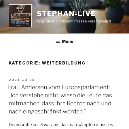
Zum
Inhalt
STEPHAN-LIVE
springen
Was die Mainstream Presse verschweigt!
Menü
KATEGORIE:
WEITERBILDUNG
VERÖFFENTLICHT
2021-10-25
AM
Frau Anderson vom Europaparlament:
„Ich verstehe nicht, wieso die Leute das
mitmachen, dass ihre Rechte nach und
nach eingeschränkt werden.“
Demokratie sei etwas, um das man kämpfen muss, es