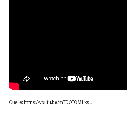
Quelle:
https://youtu.be/mT9OTOMLxsU