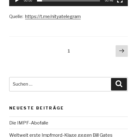
00:00
00:46
Quelle:
https://t.me/nityatelegram
Beitragsnavigation
Näch
Seite
1
Seit
Suche
Suche
nach:
NEUESTE BEITRÄGE
Die IMPF-Abofalle
Weltweit erste Impfmord-Klage gegen Bill Gates