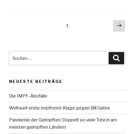
Beitragsnavigation
Näch
Seite
1
Seit
Suche
Suche
nach:
NEUESTE BEITRÄGE
Die IMPF-Abofalle
Weltweit erste Impfmord-Klage gegen Bill Gates
Pandemie der Geimpften: Doppelt so viele Tote in am
meisten geimpften Ländern