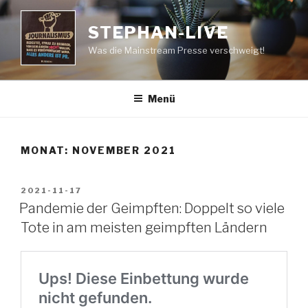
Zum
Inhalt
STEPHAN-LIVE
springen
Was die Mainstream Presse verschweigt!
Menü
MONAT:
NOVEMBER 2021
VERÖFFENTLICHT
2021-11-17
AM
Pandemie der Geimpften: Doppelt so viele
Tote in am meisten geimpften Ländern