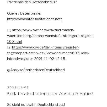
Pandemie des Bettenabbaus?
Quelle / Daten online:
http://www.intensivstationen.net/
[1]
https://www.swr.de/swraktuell/baden-
wuerttemberg/corona-warnstufe-strengere-regeln-
100.html
[2]
https://www.divi.de/divi-intensivregister-
tagesreport-archiv-csv/viewdocument/6071/divi-
intensivregister-2021-11-02-12-15
@AnalyseSterbedatenDeutschland
VERÖFFENTLICHT
2021-11-03
AM
Kollateralschaden oder Absicht? Satie?
So sieht es jetzt in Deutschland aus!