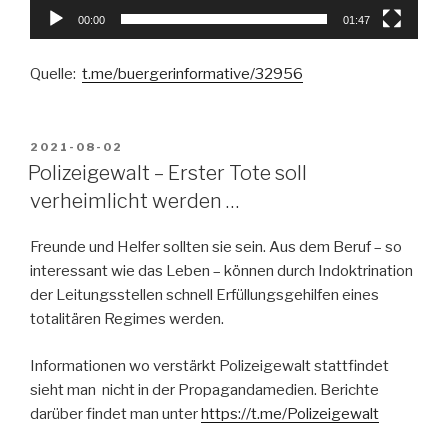
00:00
01:47
Quelle:
t.me/buergerinformative/32956
VERÖFFENTLICHT
2021-08-02
AM
Polizeigewalt – Erster Tote soll
verheimlicht werden …
Freunde und Helfer sollten sie sein. Aus dem Beruf – so
interessant wie das Leben – können durch Indoktrination
der Leitungsstellen schnell Erfüllungsgehilfen eines
totalitären Regimes werden.
Informationen wo verstärkt Polizeigewalt stattfindet
sieht man nicht in der Propagandamedien. Berichte
darüber findet man unter
https://t.me/Polizeigewalt