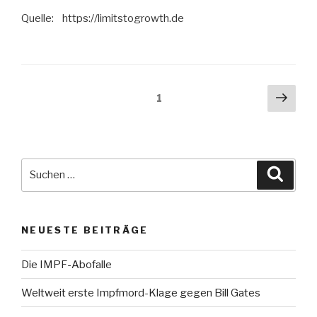
Quelle: https://limitstogrowth.de
Beitragsnavigation
Näch
Seite
1
Seit
Suche
Suche
nach:
NEUESTE BEITRÄGE
Die IMPF-Abofalle
Weltweit erste Impfmord-Klage gegen Bill Gates