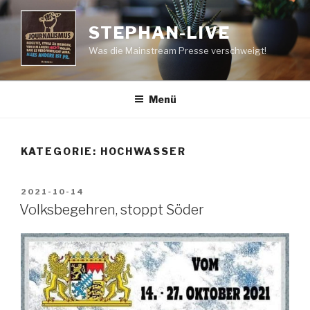
Zum
Inhalt
STEPHAN-LIVE
springen
Was die Mainstream Presse verschweigt!
Menü
KATEGORIE:
HOCHWASSER
VERÖFFENTLICHT
2021-10-14
AM
Volksbegehren, stoppt Söder