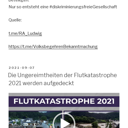
Nur so entsteht eine #diskriminierungsfreieGesellschaft
Quelle:
t.me/RA_Ludwig
https://t.me/VolksbegehrenBekanntmachung
VERÖFFENTLICHT
2021-09-07
AM
Die Ungereimtheiten der Flutkatastrophe
2021 werden aufgedeckt
Video-
Player