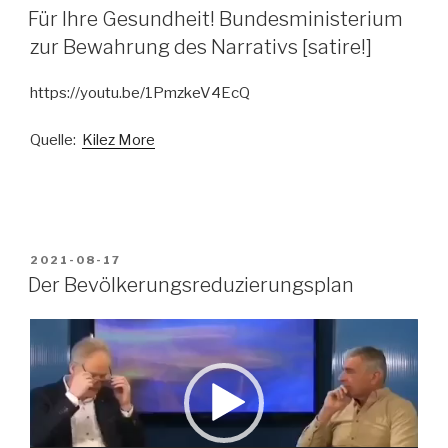
AM
Für Ihre Gesundheit! Bundesministerium
zur Bewahrung des Narrativs [satire!]
https://youtu.be/1PmzkeV4EcQ
Quelle:
Kilez More
VERÖFFENTLICHT
2021-08-17
AM
Der Bevölkerungsreduzierungsplan
Video-
Player