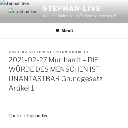
Zum
STEPHAN-LIVE
Inhalt
Was die Mainstream Presse verschweigt!
springen
Menü
VERÖFFENTLICHT
2021-02-28
VON
STEPHAN SCHMITZ
AM
2021-02-27 Murrhardt – DIE
WÜRDE DES MENSCHEN IST
UNANTASTBAR Grundgesetz
Artikel 1
Quelle:
stephan-live