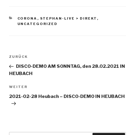
KATEGORIEN
CORONA
,
STEPHAN-LIVE > DIREKT
,
UNCATEGORIZED
Beitragsnavigation
Vorheriger
ZURÜCK
Beitrag
DISCO-DEMO AM SONNTAG, den 28.02.2021 IN
HEUBACH
Nächster
WEITER
Beitrag
2021-02-28 Heubach – DISCO-DEMO IN HEUBACH