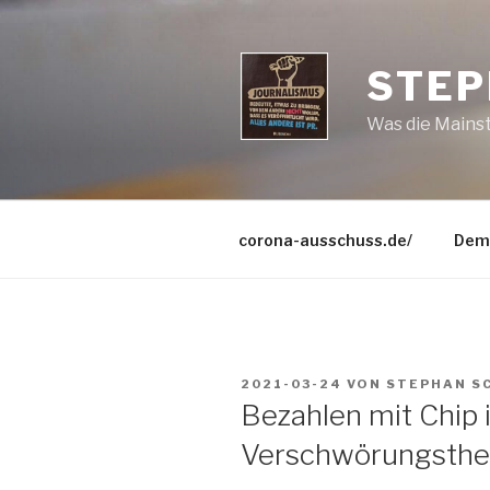
Zum
Inhalt
springen
STEP
Was die Mains
corona-ausschuss.de/
Dem
VERÖFFENTLICHT
2021-03-24
VON
STEPHAN S
AM
Bezahlen mit Chip 
Verschwörungstheor