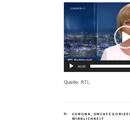
Video-
Player
00:00
Quelle: RTL
KATEGORIEN
CORONA
,
UNCATEGORIZE
WIRKLICHKEIT