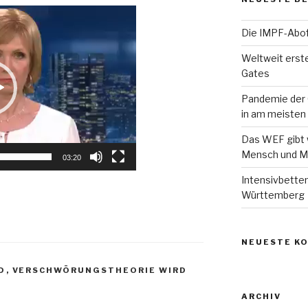
Die IMPF-Abof
Weltweit erst
Gates
Pandemie der 
in am meisten
Das WEF gibt w
Mensch und M
03:20
Intensivbette
Württemberg
NEUESTE K
D
,
VERSCHWÖRUNGSTHEORIE WIRD
ARCHIV