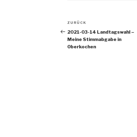
Beitragsnavigation
Vorheriger
ZURÜCK
Beitrag
2021-03-14 Landtagswahl –
Meine Stimmabgabe in
Oberkochen