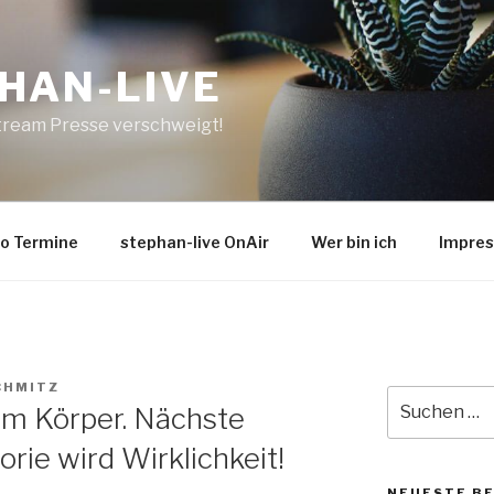
HAN-LIVE
tream Presse verschweigt!
o Termine
stephan-live OnAir
Wer bin ich
Impre
CHMITZ
Suche
im Körper. Nächste
nach:
ie wird Wirklichkeit!
NEUESTE B