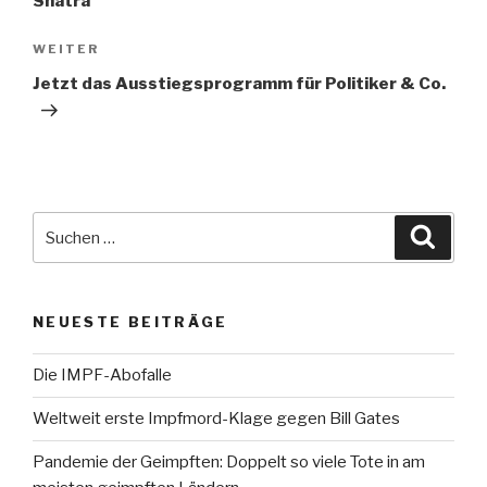
Snatra
Nächster
WEITER
Beitrag
Jetzt das Ausstiegsprogramm für Politiker & Co.
Suche
Suche
nach:
NEUESTE BEITRÄGE
Die IMPF-Abofalle
Weltweit erste Impfmord-Klage gegen Bill Gates
Pandemie der Geimpften: Doppelt so viele Tote in am