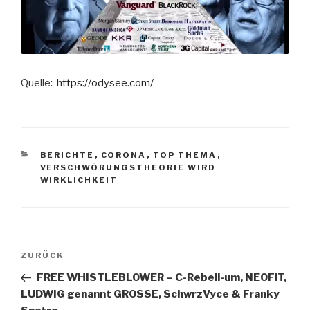
Quelle:
https://odysee.com/
KATEGORIEN
BERICHTE
,
CORONA
,
TOP THEMA
,
VERSCHWÖRUNGSTHEORIE WIRD
WIRKLICHKEIT
Beitragsnavigation
Vorheriger
ZURÜCK
Beitrag
FREE WHISTLEBLOWER – C-Rebell-um, NEOFiT,
LUDWIG genannt GROSSE, SchwrzVyce & Franky