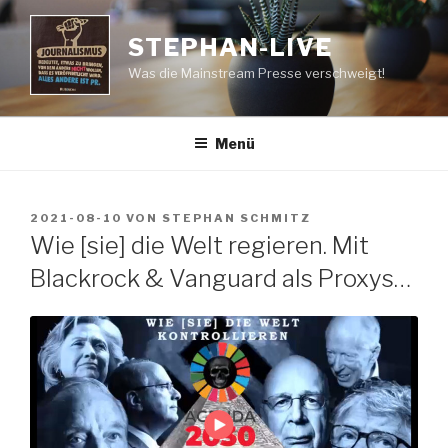
Zum
Inhalt
STEPHAN-LIVE
springen
Was die Mainstream Presse verschweigt!
Menü
VERÖFFENTLICHT
2021-08-10
VON
STEPHAN SCHMITZ
AM
Wie [sie] die Welt regieren. Mit
Blackrock & Vanguard als Proxys…