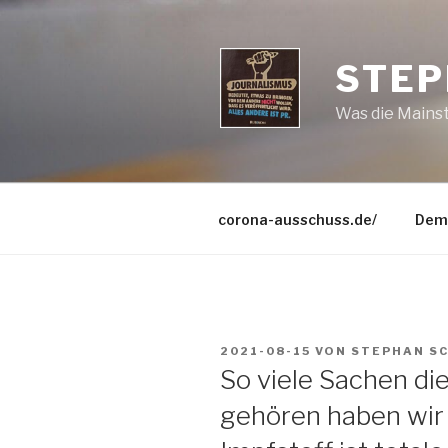
Zum
Inhalt
springen
STEP
Was die Mains
corona-ausschuss.de/
Dem
VERÖFFENTLICHT
2021-08-15
VON
STEPHAN S
AM
So viele Sachen die
gehören haben wir 