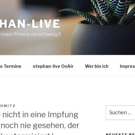
HAN-LIVE
tream Presse verschweigt!
o Termine
stephan-live OnAir
Wer bin ich
Impre
CHMITZ
Suche
 nicht in eine Impfung
nach:
noch nie gesehen, der
NEUESTE B