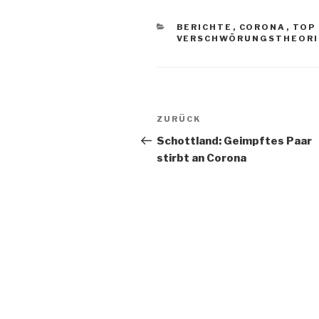
KATEGORIEN
BERICHTE
,
CORONA
,
TOP
VERSCHWÖRUNGSTHEORIE
Beitragsnavigation
Vorheriger
ZURÜCK
Beitrag
Schottland: Geimpftes Paar
stirbt an Corona