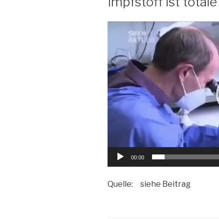
Impfstoff ist totale
Video-
Player
00:00
Quelle: siehe Beitrag