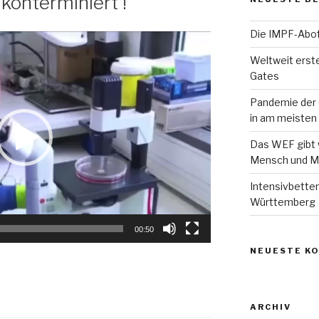
 konterminiert !
Die IMPF-Abof
Weltweit erst
Gates
Pandemie der 
in am meisten
Das WEF gibt w
Mensch und M
Intensivbette
Württemberg
00:50
NEUESTE K
ARCHIV