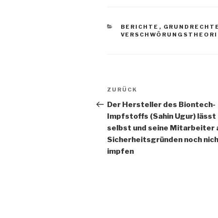
KATEGORIEN
BERICHTE
,
GRUNDRECHT
VERSCHWÖRUNGSTHEORIE
Beitragsnavigation
Vorheriger
ZURÜCK
Beitrag
Der Hersteller des Biontech-
Impfstoffs (Sahin Ugur) lässt 
selbst und seine Mitarbeiter 
Sicherheitsgründen noch nic
impfen