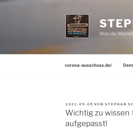
Zum
Inhalt
springen
STEP
Was die Mains
corona-ausschuss.de/
Dem
VERÖFFENTLICHT
2021-09-09
VON
STEPHAN S
AM
Wichtig zu wissen 
aufgepasst!