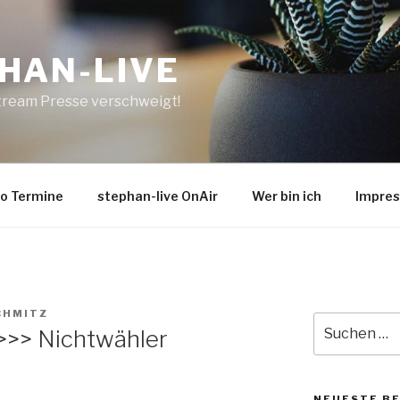
HAN-LIVE
tream Presse verschweigt!
o Termine
stephan-live OnAir
Wer bin ich
Impre
CHMITZ
Suche
>>> Nichtwähler
nach:
NEUESTE B