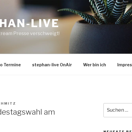
HAN-LIVE
tream Presse verschweigt!
o Termine
stephan-live OnAir
Wer bin ich
Impre
CHMITZ
Suche
destagswahl am
nach:
NEUESTE B