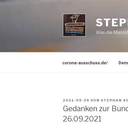
Zum
Inhalt
springen
STEP
Was die Mains
corona-ausschuss.de/
Dem
VERÖFFENTLICHT
2021-09-26
VON
STEPHAN S
AM
Gedanken zur Bun
26.09.2021