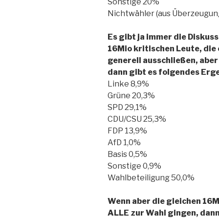
Sonstige 20%
Nichtwähler (aus Überzeugun
Es gibt ja immer die Diskus
16Mio kritischen Leute, die
generell ausschließen, abe
dann gibt es folgendes Erge
Linke 8,9%
Grüne 20,3%
SPD 29,1%
CDU/CSU 25,3%
FDP 13,9%
AfD 1,0%
Basis 0,5%
Sonstige 0,9%
Wahlbeteiligung 50,0%
Wenn aber die gleichen 16Mi
ALLE zur Wahl gingen, dann