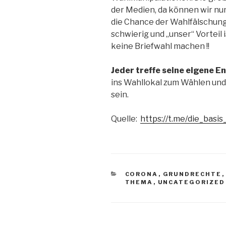
der Medien, da können wir nu
die Chance der Wahlfälschung.
schwierig und „unser“ Vorteil 
keine Briefwahl machen !!
Jeder treffe seine eigene E
ins Wahllokal zum Wählen un
sein.
Quelle:
https://t.me/die_basis
KATEGORIEN
CORONA
,
GRUNDRECHTE
THEMA
,
UNCATEGORIZED