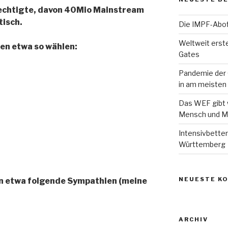
echtigte, davon 40Mio Mainstream
tisch.
Die IMPF-Abof
Weltweit erst
en etwa so wählen:
Gates
Pandemie der 
in am meisten
Das WEF gibt w
Mensch und M
Intensivbette
Württemberg
NEUESTE K
 in etwa folgende Sympathien (meine
ARCHIV