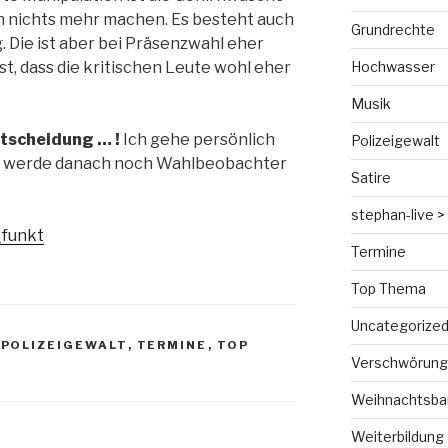
n nichts mehr machen. Es besteht auch
Grundrechte
 Die ist aber bei Präsenzwahl eher
ist, dass die kritischen Leute wohl eher
Hochwasser
Musik
ntscheidung … !
Ich gehe persönlich
Polizeigewalt
d werde danach noch Wahlbeobachter
Satire
stephan-live > 
_funkt
Termine
Top Thema
Uncategorize
,
POLIZEIGEWALT
,
TERMINE
,
TOP
Verschwörungs
Weihnachtsba
Weiterbildung